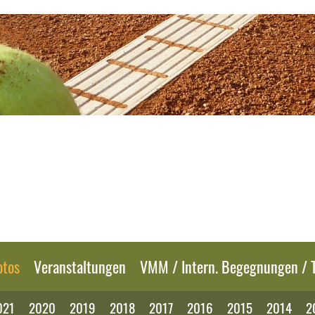
otos
Veranstaltungen
VMM / Intern. Begegnungen / T
021
2020
2019
2018
2017
2016
2015
2014
2