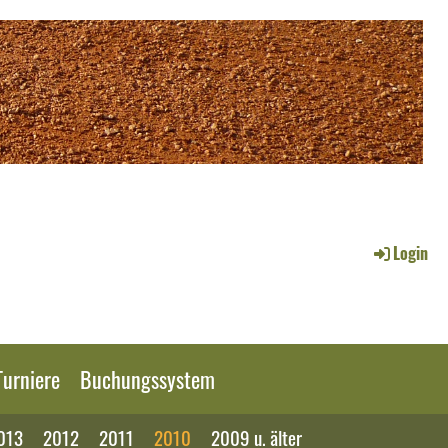
Login
urniere
Buchungssystem
013
2012
2011
2010
2009 u. älter