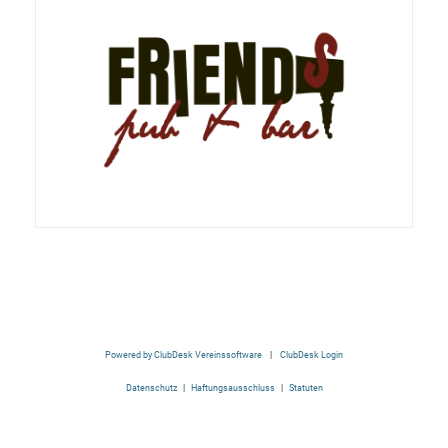
Powered by ClubDesk Vereinssoftware
|
ClubDesk Login
Datenschutz
|
Haftungsausschluss
|
Statuten