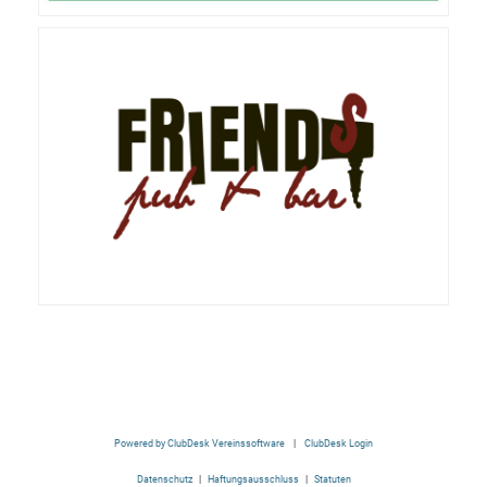
Powered by ClubDesk Vereinssoftware
|
ClubDesk Login
Datenschutz
|
Haftungsausschluss
|
Statuten